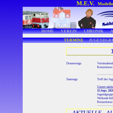
M.E.V.
Modelle
HOME
VEREIN
CHRONIK
TERMINE
JUGENDGR
Donnerstags
Vereinsaben
Kreuzstrasse 
Samstags
Treff der Ju
Unsere nächst
11.Sept. 20
Jugendgrupp
Werkstatt Itzl
Kreuzstrasse
AKTUELLE AU