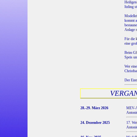
Heiligen
Itzling st
Modellei
kommt an
bestaun
Anlage m
Für die 
eine gro
Beim Gl
Speis u
Wer eine
Christb
Der Eint
VERGA
28.-29. März 2026
MEV-Au
Antoniu
24. Dezember 2025
17. Wei
Antoniu