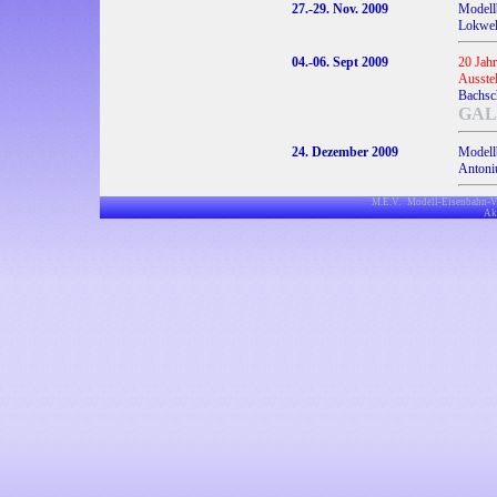
27.-29. Nov. 2009
Modell
Lokwelt
04.-06. Sept 2009
20 Jahr
Ausste
Bachsc
GAL
24. Dezember 2009
Modell
Antoniu
M.E.V. Modell-Eisenbahn-V
Akt