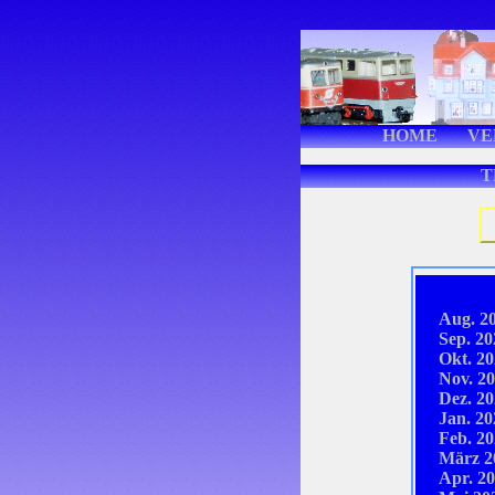
HOME
VE
T
Aug. 20
Sep. 20
Okt. 20
Nov. 20
Dez. 20
Jan. 20
Feb. 20
März 2
Apr. 20