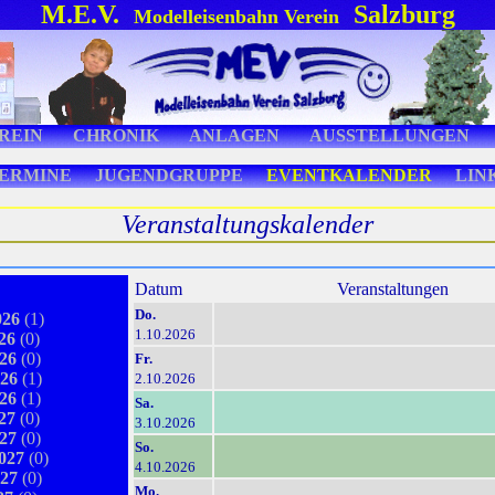
M.E.V.
Salzburg
Modelleisenbahn Verein
REIN
CHRONIK
ANLAGEN
AUSSTELLUNGEN
ERMINE
JUGENDGRUPPE
EVENTKALENDER
LIN
Veranstaltungskalender
Datum
Veranstaltungen
Do.
26
(1)
1.10.2026
26
(0)
26
(0)
Fr.
26
(1)
2.10.2026
26
(1)
Sa.
27
(0)
3.10.2026
27
(0)
So.
027
(0)
4.10.2026
27
(0)
Mo.