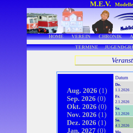
M.E.V.
Modelle
HOME
VEREIN
CHRONIK
TERMINE
JUGENDGR
Verans
Datum
Do.
Aug. 2026
(1)
1.1.2026
Fr.
Sep. 2026
(0)
2.1.2026
Okt. 2026
(0)
Sa.
Nov. 2026
(1)
3.1.2026
So.
Dez. 2026
(1)
4.1.2026
Jan. 2027
(0)
Mo.