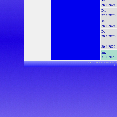
Mo.
26.1.2026
Di.
27.1.2026
Mi.
28.1.2026
Do.
29.1.2026
Fr.
30.1.2026
Sa.
31.1.2026
M.E.V. Modell-Eisenbahn-V
Akt